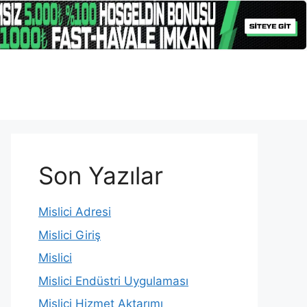
Son Yazılar
Mislici Adresi
Mislici Giriş
Mislici
Mislici Endüstri Uygulaması
Mislici Hizmet Aktarımı