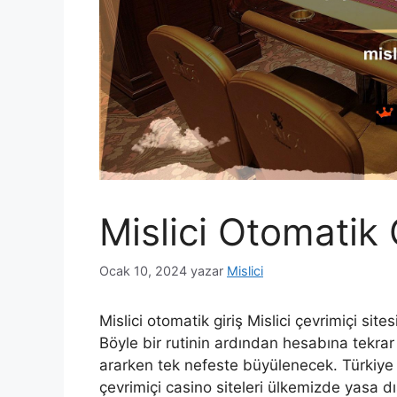
Mislici Otomatik 
Ocak 10, 2024
yazar
Mislici
Mislici otomatik giriş Mislici çevrimiçi sit
Böyle bir rutinin ardından hesabına tekrar
ararken tek nefeste büyülenecek. Türkiye 
çevrimiçi casino siteleri ülkemizde yasa d