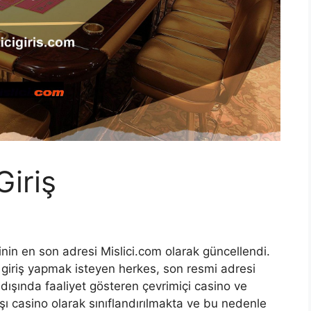
Giriş
esinin en son adresi Mislici.com olarak güncellendi.
 giriş yapmak isteyen herkes, son resmi adresi
dışında faaliyet gösteren çevrimiçi casino ve
ışı casino olarak sınıflandırılmakta ve bu nedenle