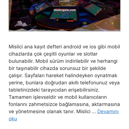
Mislici ana kayıt defteri android ve ios gibi mobil
cihazlarda çok çeşitli oyunlar ve slotlar
bulunabilir. Mobil sürüm indirilebilir ve herhangi
bir taşınabilir cihazda sorunsuz bir şekilde
çalışır. Sayfaları hareket halindeyken oynatmak
yerine, bunlara doğrudan akıllı telefonunuz veya
tabletinizdeki tarayıcıdan erişebilirsiniz.
Tamamen işlevseldir ve mobil kullanıcıların
fonlarını zahmetsizce bağlamasına, aktarmasına
ve yönetmesine olanak tanır. Mislici …
Devamını
oku