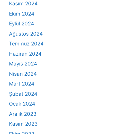
Kasım 2024
Ekim 2024
Eylül 2024
Ağustos 2024
Temmuz 2024
Haziran 2024
Mayıs 2024
Nisan 2024
Mart 2024
Şubat 2024
Ocak 2024
Aralık 2023
Kasım 2023
Ekim 2023