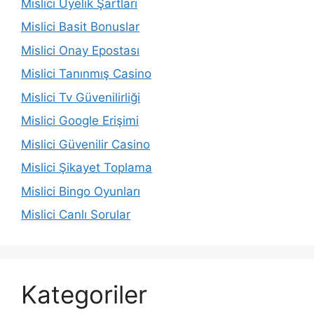
Mislici Üyelik Şartları
Mislici Basit Bonuslar
Mislici Onay Epostası
Mislici Tanınmış Casino
Mislici Tv Güvenilirliği
Mislici Google Erişimi
Mislici Güvenilir Casino
Mislici Şikayet Toplama
Mislici Bingo Oyunları
Mislici Canlı Sorular
Kategoriler