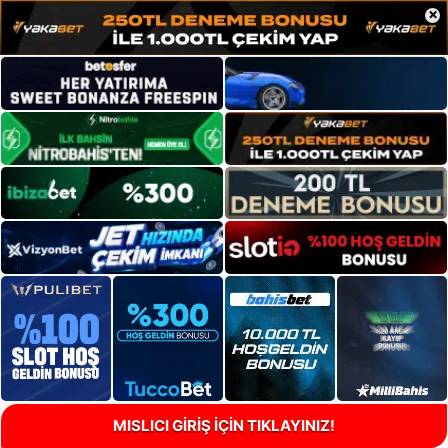
×
MISLICI GİRİŞ İÇİN TIKLAYINIZ!