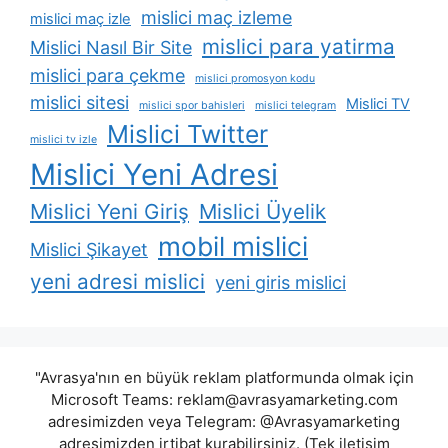
mislici maç izleme
mislici maç izle
mislici para yatirma
Mislici Nasıl Bir Site
mislici para çekme
mislici promosyon kodu
mislici sitesi
Mislici TV
mislici spor bahisleri
mislici telegram
Mislici Twitter
mislici tv izle
Mislici Yeni Adresi
Mislici Yeni Giriş
Mislici Üyelik
mobil mislici
Mislici Şikayet
yeni adresi mislici
yeni giris mislici
"Avrasya'nın en büyük reklam platformunda olmak için
Microsoft Teams:
reklam@avrasyamarketing.com
adresimizden veya Telegram: @Avrasyamarketing
adresimizden irtibat kurabilirsiniz. (Tek iletişim