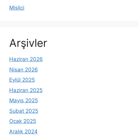
Mislici
Arşivler
Haziran 2026
Nisan 2026
Eylül 2025
Haziran 2025
Mayıs 2025
Şubat 2025
Ocak 2025
Aralık 2024