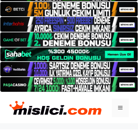
İçeriğe
atla
Menü