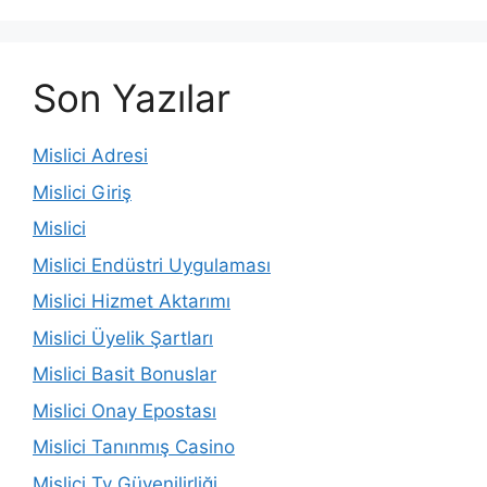
Son Yazılar
Mislici Adresi
Mislici Giriş
Mislici
Mislici Endüstri Uygulaması
Mislici Hizmet Aktarımı
Mislici Üyelik Şartları
Mislici Basit Bonuslar
Mislici Onay Epostası
Mislici Tanınmış Casino
Mislici Tv Güvenilirliği