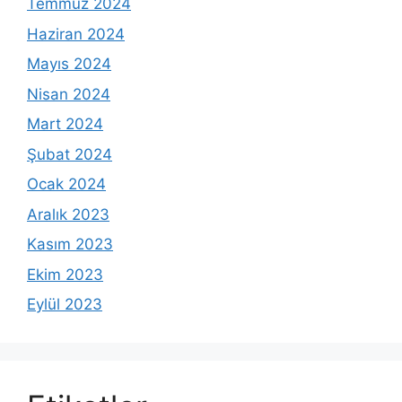
Temmuz 2024
Haziran 2024
Mayıs 2024
Nisan 2024
Mart 2024
Şubat 2024
Ocak 2024
Aralık 2023
Kasım 2023
Ekim 2023
Eylül 2023