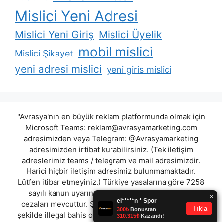
Mislici Yeni Adresi
Mislici Yeni Giriş
Mislici Üyelik
mobil mislici
Mislici Şikayet
yeni adresi mislici
yeni giris mislici
"Avrasya'nın en büyük reklam platformunda olmak için
Microsoft Teams:
reklam@avrasyamarketing.com
adresimizden veya Telegram: @Avrasyamarketing
adresimizden irtibat kurabilirsiniz. (Tek iletişim
adreslerimiz teams / telegram ve mail adresimizdir.
Harici hiçbir iletişim adresimiz bulunmamaktadır.
Lütfen itibar etmeyiniz.) Türkiye yasalarına göre 7258
sayılı kanun uyarınca yasa dışı bahis oynamanın
cezaları mevcuttur. Şu an bulunduğunuz site hiç bir
şekilde illegal bahis oyunları oynatmıyor ve oynamaya