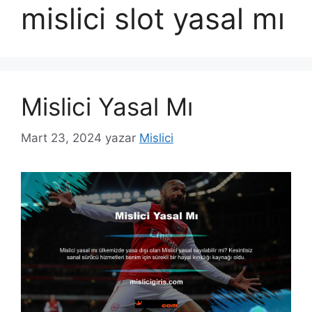
mislici slot yasal mı
Mislici Yasal Mı
Mart 23, 2024
yazar
Mislici