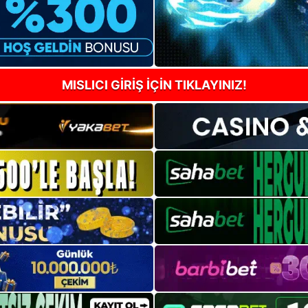
MISLICI GİRİŞ İÇİN TIKLAYINIZ!