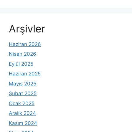
Arşivler
Haziran 2026
Nisan 2026
Eylül 2025
Haziran 2025
Mayıs 2025
Şubat 2025
Ocak 2025
Aralık 2024
Kasım 2024