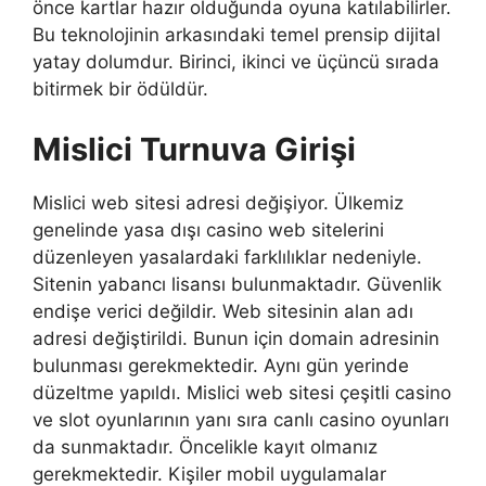
önce kartlar hazır olduğunda oyuna katılabilirler.
Bu teknolojinin arkasındaki temel prensip dijital
yatay dolumdur. Birinci, ikinci ve üçüncü sırada
bitirmek bir ödüldür.
Mislici Turnuva Girişi
Mislici web sitesi adresi değişiyor. Ülkemiz
genelinde yasa dışı casino web sitelerini
düzenleyen yasalardaki farklılıklar nedeniyle.
Sitenin yabancı lisansı bulunmaktadır. Güvenlik
endişe verici değildir. Web sitesinin alan adı
adresi değiştirildi. Bunun için domain adresinin
bulunması gerekmektedir. Aynı gün yerinde
düzeltme yapıldı. Mislici web sitesi çeşitli casino
ve slot oyunlarının yanı sıra canlı casino oyunları
da sunmaktadır. Öncelikle kayıt olmanız
gerekmektedir. Kişiler mobil uygulamalar