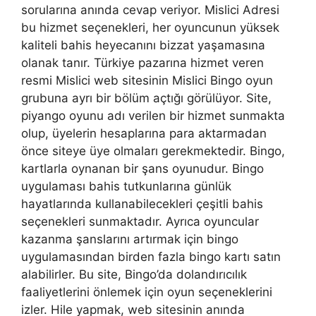
sorularına anında cevap veriyor. Mislici Adresi
bu hizmet seçenekleri, her oyuncunun yüksek
kaliteli bahis heyecanını bizzat yaşamasına
olanak tanır. Türkiye pazarına hizmet veren
resmi Mislici web sitesinin Mislici Bingo oyun
grubuna ayrı bir bölüm açtığı görülüyor. Site,
piyango oyunu adı verilen bir hizmet sunmakta
olup, üyelerin hesaplarına para aktarmadan
önce siteye üye olmaları gerekmektedir. Bingo,
kartlarla oynanan bir şans oyunudur. Bingo
uygulaması bahis tutkunlarına günlük
hayatlarında kullanabilecekleri çeşitli bahis
seçenekleri sunmaktadır. Ayrıca oyuncular
kazanma şanslarını artırmak için bingo
uygulamasından birden fazla bingo kartı satın
alabilirler. Bu site, Bingo’da dolandırıcılık
faaliyetlerini önlemek için oyun seçeneklerini
izler. Hile yapmak, web sitesinin anında