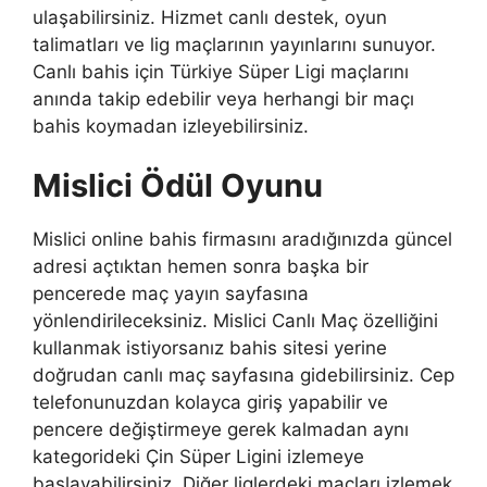
ulaşabilirsiniz. Hizmet canlı destek, oyun
talimatları ve lig maçlarının yayınlarını sunuyor.
Canlı bahis için Türkiye Süper Ligi maçlarını
anında takip edebilir veya herhangi bir maçı
bahis koymadan izleyebilirsiniz.
Mislici Ödül Oyunu
Mislici online bahis firmasını aradığınızda güncel
adresi açtıktan hemen sonra başka bir
pencerede maç yayın sayfasına
yönlendirileceksiniz. Mislici Canlı Maç özelliğini
kullanmak istiyorsanız bahis sitesi yerine
doğrudan canlı maç sayfasına gidebilirsiniz. Cep
telefonunuzdan kolayca giriş yapabilir ve
pencere değiştirmeye gerek kalmadan aynı
kategorideki Çin Süper Ligini izlemeye
başlayabilirsiniz. Diğer liglerdeki maçları izlemek