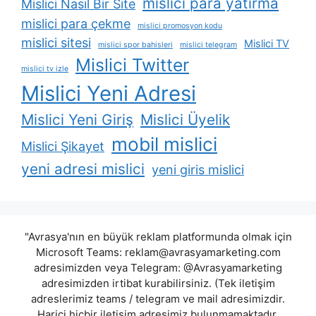
mislici para yatirma
Mislici Nasıl Bir Site
mislici para çekme
mislici promosyon kodu
mislici sitesi
Mislici TV
mislici spor bahisleri
mislici telegram
Mislici Twitter
mislici tv izle
Mislici Yeni Adresi
Mislici Yeni Giriş
Mislici Üyelik
mobil mislici
Mislici Şikayet
yeni adresi mislici
yeni giris mislici
"Avrasya'nın en büyük reklam platformunda olmak için
Microsoft Teams:
reklam@avrasyamarketing.com
adresimizden veya Telegram: @Avrasyamarketing
adresimizden irtibat kurabilirsiniz. (Tek iletişim
adreslerimiz teams / telegram ve mail adresimizdir.
Harici hiçbir iletişim adresimiz bulunmamaktadır.