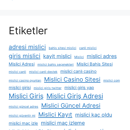
Etiketler
adresi mislici
bahis sitesi mislici
canli mislici
giris mislici
kayit mislici
mislici adres
Mislici
Mislici Adresi
Mislici Bahis Sitesi
mislici bahis seçenekleri
mislici canlı casino
mislici canli
mislici canli destek
Mislici Casino Sitesi
mislici casino oyunları
mislici com
mislici girisi
mislici giris yap
mislici giris twitter
Mislici Giriş
Mislici Giriş Adresi
Mislici Güncel Adresi
mislici güncel adres
Mislici Kayıt
mislici kaç oldu
mislici güvenlir mi
mislici maç izleme
mislici maç izle