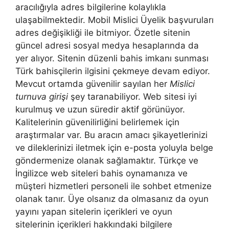
aracılığıyla adres bilgilerine kolaylıkla
ulaşabilmektedir. Mobil Mislici Üyelik başvuruları
adres değişikliği ile bitmiyor. Özetle sitenin
güncel adresi sosyal medya hesaplarında da
yer alıyor. Sitenin düzenli bahis imkanı sunması
Türk bahisçilerin ilgisini çekmeye devam ediyor.
Mevcut ortamda güvenilir sayılan her
Mislici
turnuva girişi
şey taranabiliyor. Web sitesi iyi
kurulmuş ve uzun süredir aktif görünüyor.
Kalitelerinin güvenilirliğini belirlemek için
araştırmalar var. Bu aracın amacı şikayetlerinizi
ve dileklerinizi iletmek için e-posta yoluyla belge
göndermenize olanak sağlamaktır. Türkçe ve
İngilizce web siteleri bahis oynamanıza ve
müşteri hizmetleri personeli ile sohbet etmenize
olanak tanır. Üye olsanız da olmasanız da oyun
yayını yapan sitelerin içerikleri ve oyun
sitelerinin içerikleri hakkındaki bilgilere