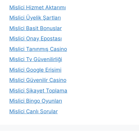
Mislici Hizmet Aktarımı
Mislici Üyelik Şartları
Mislici Basit Bonuslar
Mislici Onay Epostası
Mislici Tanınmış Casino
Mislici Tv Güvenilirliği
Mislici Google Erişimi
Mislici Güvenilir Casino
Mislici Şikayet Toplama
Mislici Bingo Oyunları
Mislici Canlı Sorular