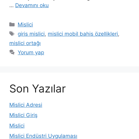
…
Devamını oku
Kategoriler
Mislici
Etiketler
giris mislici
,
mislici mobil bahis özellikleri
,
mislici ortağı
Yorum yap
Son Yazılar
Mislici Adresi
Mislici Giriş
Mislici
Mislici Endüstri Uygulaması