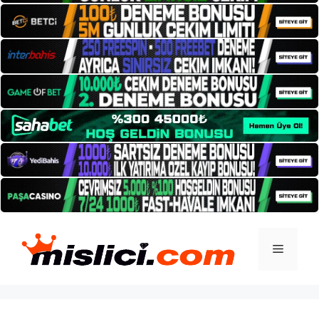
İçeriğe
atla
Menü