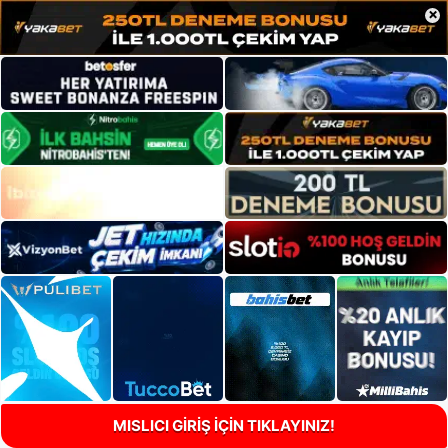
×
MISLICI GİRİŞ İÇİN TIKLAYINIZ!