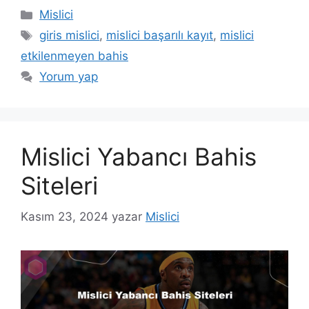
Kategoriler
Mislici
Etiketler
giris mislici
,
mislici başarılı kayıt
,
mislici
etkilenmeyen bahis
Yorum yap
Mislici Yabancı Bahis
Siteleri
Kasım 23, 2024
yazar
Mislici