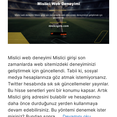
Mislici web deneyimi Mislici girişi son
zamanlarda web sitemizdeki deneyiminizi
geliştirmek için güncellendi. Tabii ki, sosyal
medya hesaplarınıza göz atmak istemiyorsanız.
Twitter hesabında sık sık güncellemeler yayınlar.
Bu hisse senetleri yeni bir konumu kapsar. Artık
Mislici giriş adresini bulabilir ve hesaplarınızı
daha önce durduğunuz yerden kullanmaya
devam edebilirsiniz. Bu yöntemi denemek ister
misiniz? Bundan sonra, …
Devamını oku