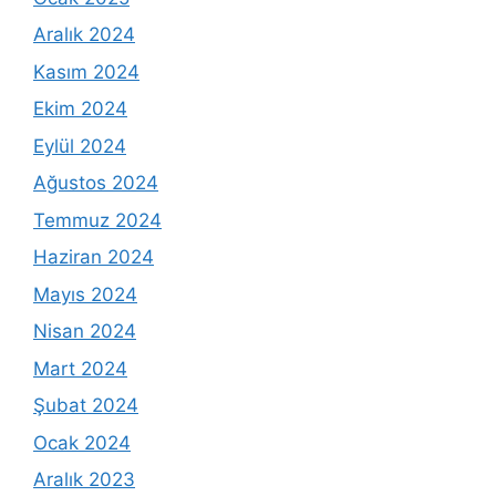
Aralık 2024
Kasım 2024
Ekim 2024
Eylül 2024
Ağustos 2024
Temmuz 2024
Haziran 2024
Mayıs 2024
Nisan 2024
Mart 2024
Şubat 2024
Ocak 2024
Aralık 2023