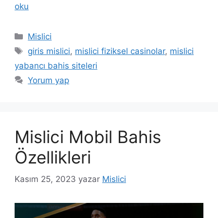
oku
Kategoriler
Mislici
Etiketler
giris mislici
,
mislici fiziksel casinolar
,
mislici
yabancı bahis siteleri
Yorum yap
Mislici Mobil Bahis
Özellikleri
Kasım 25, 2023
yazar
Mislici