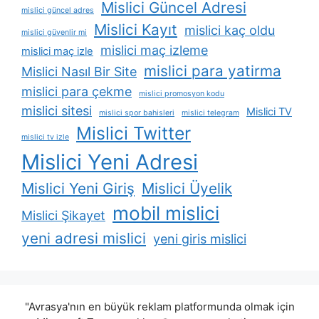
Mislici Güncel Adresi
mislici güncel adres
Mislici Kayıt
mislici kaç oldu
mislici güvenlir mi
mislici maç izleme
mislici maç izle
mislici para yatirma
Mislici Nasıl Bir Site
mislici para çekme
mislici promosyon kodu
mislici sitesi
Mislici TV
mislici spor bahisleri
mislici telegram
Mislici Twitter
mislici tv izle
Mislici Yeni Adresi
Mislici Yeni Giriş
Mislici Üyelik
mobil mislici
Mislici Şikayet
yeni adresi mislici
yeni giris mislici
"Avrasya'nın en büyük reklam platformunda olmak için