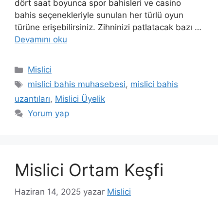
dört saat boyunca spor bahisleri ve casino
bahis seçenekleriyle sunulan her türlü oyun
türüne erişebilirsiniz. Zihninizi patlatacak bazı …
Devamını oku
Kategoriler
Mislici
Etiketler
mislici bahis muhasebesi
,
mislici bahis
uzantıları
,
Mislici Üyelik
Yorum yap
Mislici Ortam Keşfi
Haziran 14, 2025
yazar
Mislici