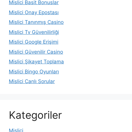
Mislici Basit Bonuslar
Mislici Onay Epostası
Mislici Tanınmış Casino
Mislici Tv Güvenilirliği
Mislici Google Erişimi
Mislici Güvenilir Casino
Mislici Şikayet Toplama
Mislici Bingo Oyunları
Mislici Canlı Sorular
Kategoriler
Mislici