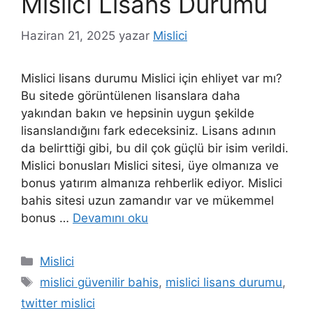
Mislici Lisans Durumu
Haziran 21, 2025
yazar
Mislici
Mislici lisans durumu Mislici için ehliyet var mı?
Bu sitede görüntülenen lisanslara daha
yakından bakın ve hepsinin uygun şekilde
lisanslandığını fark edeceksiniz. Lisans adının
da belirttiği gibi, bu dil çok güçlü bir isim verildi.
Mislici bonusları Mislici sitesi, üye olmanıza ve
bonus yatırım almanıza rehberlik ediyor. Mislici
bahis sitesi uzun zamandır var ve mükemmel
bonus …
Devamını oku
Kategoriler
Mislici
Etiketler
mislici güvenilir bahis
,
mislici lisans durumu
,
twitter mislici