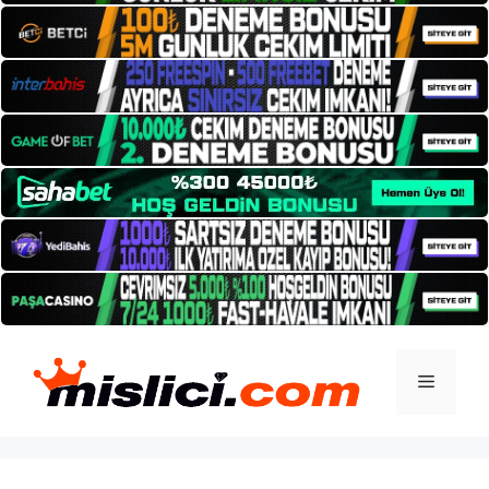
İçeriğe
atla
Menü