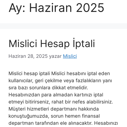
Ay:
Haziran 2025
Mislici Hesap İptali
Haziran 28, 2025
yazar
Mislici
Mislici hesap iptali Mislici hesabını iptal eden
kullanıcılar, geri çekilme veya fazlalıkların yanı
sıra bazı sorunlara dikkat etmelidir.
Hesabınızdan para almadan kartınızı iptal
etmeyi bitirirseniz, rahat bir nefes alabilirsiniz.
Müşteri hizmetleri departmanı hakkında
konuştuğumuzda, sorun hemen finansal
departman tarafından ele alınacaktır. Hesabınızı