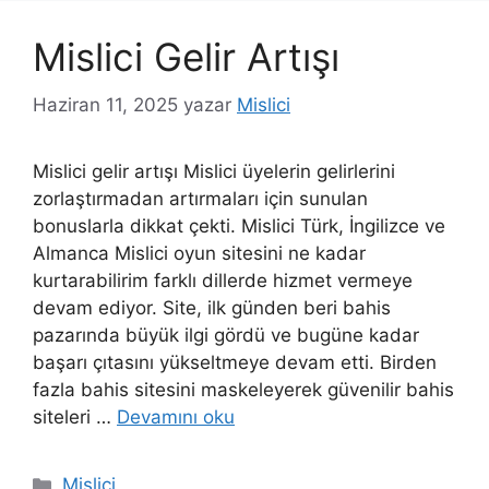
Mislici Gelir Artışı
Haziran 11, 2025
yazar
Mislici
Mislici gelir artışı Mislici üyelerin gelirlerini
zorlaştırmadan artırmaları için sunulan
bonuslarla dikkat çekti. Mislici Türk, İngilizce ve
Almanca Mislici oyun sitesini ne kadar
kurtarabilirim farklı dillerde hizmet vermeye
devam ediyor. Site, ilk günden beri bahis
pazarında büyük ilgi gördü ve bugüne kadar
başarı çıtasını yükseltmeye devam etti. Birden
fazla bahis sitesini maskeleyerek güvenilir bahis
siteleri …
Devamını oku
Kategoriler
Mislici