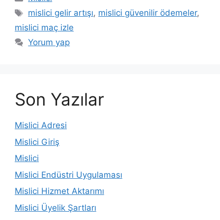
Etiketler
mislici gelir artışı
,
mislici güvenilir ödemeler
,
mislici maç izle
Yorum yap
Son Yazılar
Mislici Adresi
Mislici Giriş
Mislici
Mislici Endüstri Uygulaması
Mislici Hizmet Aktarımı
Mislici Üyelik Şartları