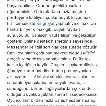
başvurabilirler. Oradan gerekli koşulları
öğrenebilirler. Giderek daha fazla müşteri
portföyüne katılıyor, çünkü büyük kazanmak,
hızlı bir şekilde
Kingroyal
yapmak ve olmak için
harika bir yer olmak gibi büyük faydalar
sunuyor. Bu, bahisçinin tutarlılığını ve çekiciliğini
gösterir. Online destek hizmetimiz sayesinde
Messenger ile ilgili sorunlar kısa sürede çözülür.
Canlı oyunların çoğunun mevcut olduğu
Mislici
gerçek zamanlı
giriş yapabilirsiniz. En üstteki
kartın içeriğinin keyfini Crupier ile çıkarabilirsiniz.
Şimdiye kadar önerilen bütün promosyonları
aklınızdan silin! Mislici sürekli avantajlı olanları
sunarak oyuncularına en büyük avantajlar
sunduğunu, bilinen sağlayıcılardan çok önde
olduğunu üyelik açtıktan sonra hissedeceksiniz.
Oyuncuların birden fazla bahis hesabına sahip