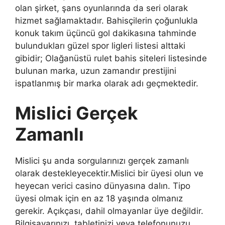
olan şirket, şans oyunlarında da seri olarak
hizmet sağlamaktadır. Bahisçilerin çoğunlukla
konuk takım üçüncü gol dakikasına tahminde
bulundukları güzel spor ligleri listesi alttaki
gibidir; Olağanüstü rulet bahis siteleri listesinde
bulunan marka, uzun zamandır prestijini
ispatlanmış bir marka olarak adı geçmektedir.
Mislici Gerçek
Zamanlı
Mislici şu anda sorgularınızı gerçek zamanlı
olarak destekleyecektir.Mislici bir üyesi olun ve
heyecan verici casino dünyasına dalın. Tipo
üyesi olmak için en az 18 yaşında olmanız
gerekir. Açıkçası, dahil olmayanlar üye değildir.
Bilgisayarınızı, tabletinizi veya telefonunuzu