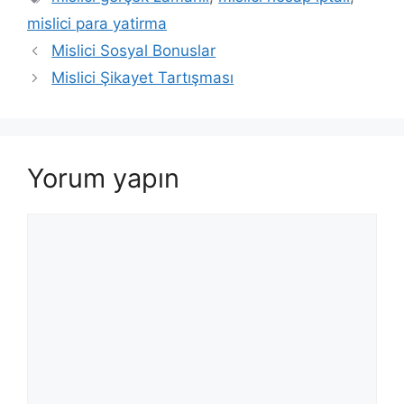
mislici para yatirma
Mislici Sosyal Bonuslar
Mislici Şikayet Tartışması
Yorum yapın
Yorum