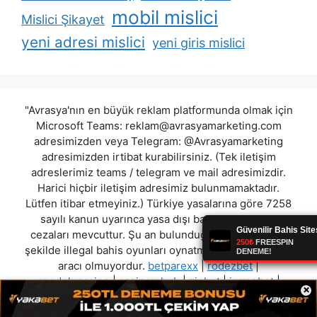
mobil mislici
Mislici Şikayet
yeni adresi mislici
yeni giris mislici
"Avrasya'nın en büyük reklam platformunda olmak için
Microsoft Teams:
reklam@avrasyamarketing.com
adresimizden veya Telegram: @Avrasyamarketing
adresimizden irtibat kurabilirsiniz. (Tek iletişim
adreslerimiz teams / telegram ve mail adresimizdir.
Harici hiçbir iletişim adresimiz bulunmamaktadır.
Lütfen itibar etmeyiniz.) Türkiye yasalarına göre 7258
sayılı kanun uyarınca yasa dışı bahis oynamanın
cezaları mevcuttur. Şu an bulunduğunuz site hiç bir
şekilde illegal bahis oyunları oynatmıyor ve oynamaya
aracı olmuyordur.
betparexx
|
rodezbet
|
anadolucasino
|
casinomhub
|
ziobet
|
jugoobet
|
×
landorbet
|
efsanebahis
"