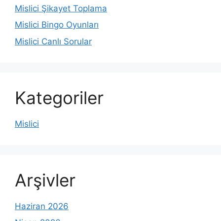
Mislici Şikayet Toplama
Mislici Bingo Oyunları
Mislici Canlı Sorular
Kategoriler
Mislici
Arşivler
Haziran 2026