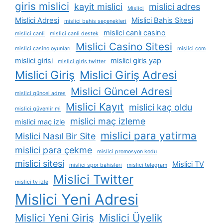
giris mislici
kayit mislici
mislici adres
Mislici
Mislici Adresi
Mislici Bahis Sitesi
mislici bahis seçenekleri
mislici canlı casino
mislici canli
mislici canli destek
Mislici Casino Sitesi
mislici casino oyunları
mislici com
mislici girisi
mislici giris yap
mislici giris twitter
Mislici Giriş
Mislici Giriş Adresi
Mislici Güncel Adresi
mislici güncel adres
Mislici Kayıt
mislici kaç oldu
mislici güvenlir mi
mislici maç izleme
mislici maç izle
mislici para yatirma
Mislici Nasıl Bir Site
mislici para çekme
mislici promosyon kodu
mislici sitesi
Mislici TV
mislici spor bahisleri
mislici telegram
Mislici Twitter
mislici tv izle
Mislici Yeni Adresi
Mislici Yeni Giriş
Mislici Üyelik