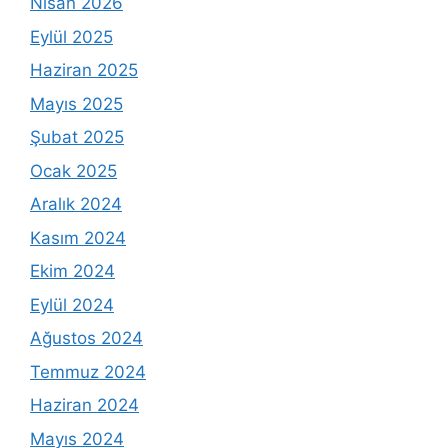
Nisan 2026
Eylül 2025
Haziran 2025
Mayıs 2025
Şubat 2025
Ocak 2025
Aralık 2024
Kasım 2024
Ekim 2024
Eylül 2024
Ağustos 2024
Temmuz 2024
Haziran 2024
Mayıs 2024