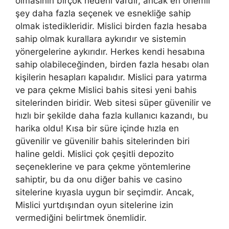
olmasının birçok nedeni vardır, ancak en önemli
şey daha fazla seçenek ve esnekliğe sahip
olmak istedikleridir. Mislici birden fazla hesaba
sahip olmak kurallara aykırıdır ve sistemin
yönergelerine aykırıdır. Herkes kendi hesabına
sahip olabileceğinden, birden fazla hesabı olan
kişilerin hesapları kapalıdır. Mislici para yatırma
ve para çekme Mislici bahis sitesi yeni bahis
sitelerinden biridir. Web sitesi süper güvenilir ve
hızlı bir şekilde daha fazla kullanıcı kazandı, bu
harika oldu! Kısa bir süre içinde hızla en
güvenilir ve güvenilir bahis sitelerinden biri
haline geldi. Mislici çok çeşitli depozito
seçeneklerine ve para çekme yöntemlerine
sahiptir, bu da onu diğer bahis ve casino
sitelerine kıyasla uygun bir seçimdir. Ancak,
Mislici yurtdışından oyun sitelerine izin
vermediğini belirtmek önemlidir.