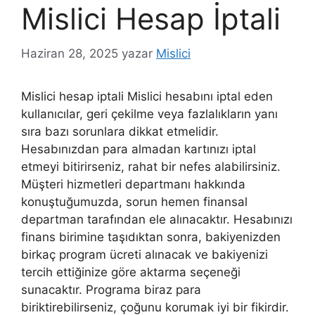
Mislici Hesap İptali
Haziran 28, 2025
yazar
Mislici
Mislici hesap iptali Mislici hesabını iptal eden
kullanıcılar, geri çekilme veya fazlalıkların yanı
sıra bazı sorunlara dikkat etmelidir.
Hesabınızdan para almadan kartınızı iptal
etmeyi bitirirseniz, rahat bir nefes alabilirsiniz.
Müşteri hizmetleri departmanı hakkında
konuştuğumuzda, sorun hemen finansal
departman tarafından ele alınacaktır. Hesabınızı
finans birimine taşıdıktan sonra, bakiyenizden
birkaç program ücreti alınacak ve bakiyenizi
tercih ettiğinize göre aktarma seçeneği
sunacaktır. Programa biraz para
biriktirebilirseniz, çoğunu korumak iyi bir fikirdir.