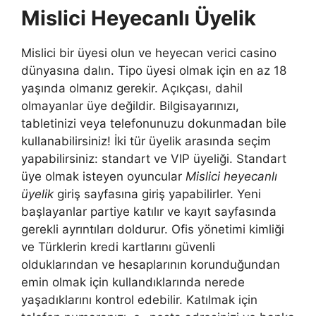
Mislici Heyecanlı Üyelik
Mislici bir üyesi olun ve heyecan verici casino
dünyasına dalın. Tipo üyesi olmak için en az 18
yaşında olmanız gerekir. Açıkçası, dahil
olmayanlar üye değildir. Bilgisayarınızı,
tabletinizi veya telefonunuzu dokunmadan bile
kullanabilirsiniz! İki tür üyelik arasında seçim
yapabilirsiniz: standart ve VIP üyeliği. Standart
üye olmak isteyen oyuncular
Mislici heyecanlı
üyelik
giriş sayfasına giriş yapabilirler. Yeni
başlayanlar partiye katılır ve kayıt sayfasında
gerekli ayrıntıları doldurur. Ofis yönetimi kimliği
ve Türklerin kredi kartlarını güvenli
olduklarından ve hesaplarının korunduğundan
emin olmak için kullandıklarında nerede
yaşadıklarını kontrol edebilir. Katılmak için