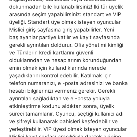
dokunmadan bile kullanabilirsiniz! İki tür üyelik
arasında seçim yapabilirsiniz: standart ve VIP
üyeliği. Standart üye olmak isteyen oyuncular
Mislici giriş sayfasına giriş yapabilirler. Yeni
başlayanlar partiye katılır ve kayıt sayfasında
gerekli ayrıntıları doldurur. Ofis yönetimi kimliği
ve Türklerin kredi kartlarını güvenli
olduklarından ve hesaplarının korunduğundan
emin olmak için kullandıklarında nerede
yaşadıklarını kontrol edebilir. Katılmak için
telefon numaranızı, e -posta adresinizi ve banka
hesabı bilgilerinizi vermeniz gerekir. Gerekli
ayrıntıları sağladıktan ve e -posta yoluyla
etkinleştirme kodunu aldıktan sonra, üyelik
süreci tamamlanır. Oyuncu, seçtiği kullanıcı adı
ve şifreyi kullanarak bahisleri keşfedebilir ve
yerleştirebilir. VIP üyesi olmak isteyen oyuncular
Mislici kayıt sayfası aracılığıyla destek ekibine