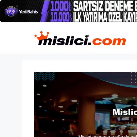
İçeriğe
atla