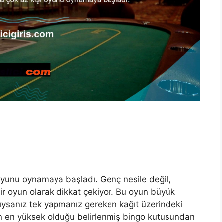
i oyunu oynamaya başladı. Genç nesile değil,
ir oyun olarak dikkat çekiyor. Bu oyun büyük
ıysanız tek yapmanız gereken kağıt üzerindeki
ın en yüksek olduğu belirlenmiş bingo kutusundan