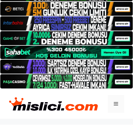
İçeriğe
atla
Menü