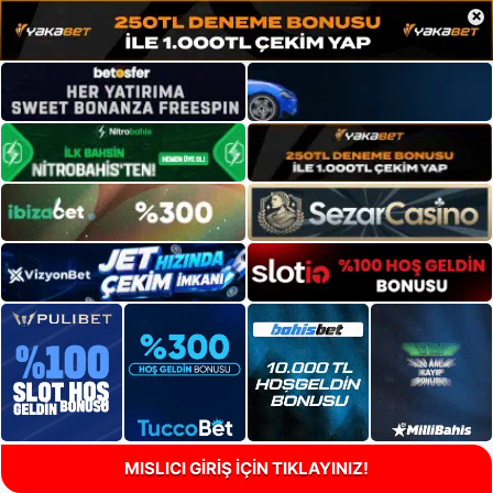
×
MISLICI GİRİŞ İÇİN TIKLAYINIZ!