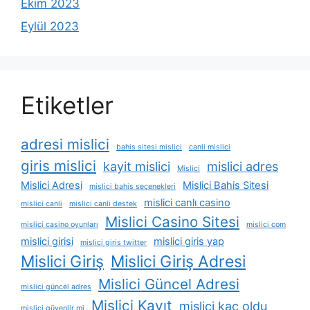
Ekim 2023
Eylül 2023
Etiketler
adresi mislici
bahis sitesi mislici
canli mislici
giris mislici
kayit mislici
mislici adres
Mislici
Mislici Adresi
Mislici Bahis Sitesi
mislici bahis seçenekleri
mislici canlı casino
mislici canli
mislici canli destek
Mislici Casino Sitesi
mislici casino oyunları
mislici com
mislici girisi
mislici giris yap
mislici giris twitter
Mislici Giriş
Mislici Giriş Adresi
Mislici Güncel Adresi
mislici güncel adres
Mislici Kayıt
mislici kaç oldu
mislici güvenlir mi