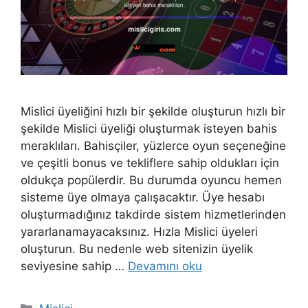
Mislici üyeliğini hızlı bir şekilde oluşturun hızlı bir
şekilde Mislici üyeliği oluşturmak isteyen bahis
meraklıları. Bahisçiler, yüzlerce oyun seçeneğine
ve çeşitli bonus ve tekliflere sahip oldukları için
oldukça popülerdir. Bu durumda oyuncu hemen
sisteme üye olmaya çalışacaktır. Üye hesabı
oluşturmadığınız takdirde sistem hizmetlerinden
yararlanamayacaksınız. Hızla Mislici üyeleri
oluşturun. Bu nedenle web sitenizin üyelik
seviyesine sahip …
Devamını oku
Kategoriler