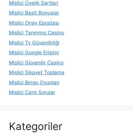
Mislici Üyelik Şartları
Mislici Basit Bonuslar
Mislici Onay Epostası
Mislici Tanınmış Casino
Mislici Tv Güvenilirliği
Mislici Google Erişimi
Mislici Güvenilir Casino
Mislici Şikayet Toplama
Mislici Bingo Oyunları
Mislici Canlı Sorular
Kategoriler