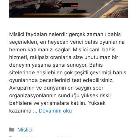
Mislici faydaları nelerdir gerçek zamanlı bahis
seçenekleri, en heyecan verici bahis oyunlarına
hemen katılmanızı sağlar. Mislici canlı bahis
hizmeti, rakipsiz oranlarla size unutulmaz bir
deneyim yaşama şansı sunuyor. Bahis
sitelerinde erişilebilen çok çeşitli çevrimiçi bahis
oyunlarında becerilerinizi test edebilirsiniz.
Avrupa’nın ve dünyanın en saygın spor
organizasyonlarının sunduğu yüksek riskli
bahislere ve yarışmalara katılın. Yüksek
kazanma …
Devamını oku
Kategoriler
Mislici