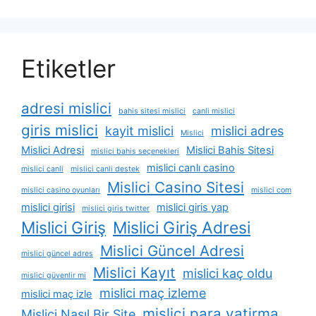
Etiketler
adresi mislici
bahis sitesi mislici
canli mislici
giris mislici
kayit mislici
mislici adres
Mislici
Mislici Adresi
Mislici Bahis Sitesi
mislici bahis seçenekleri
mislici canlı casino
mislici canli
mislici canli destek
Mislici Casino Sitesi
mislici casino oyunları
mislici com
mislici girisi
mislici giris yap
mislici giris twitter
Mislici Giriş
Mislici Giriş Adresi
Mislici Güncel Adresi
mislici güncel adres
Mislici Kayıt
mislici kaç oldu
mislici güvenlir mi
mislici maç izleme
mislici maç izle
mislici para yatirma
Mislici Nasıl Bir Site