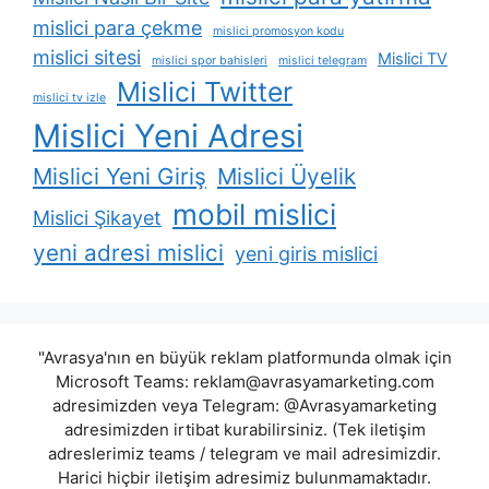
mislici para çekme
mislici promosyon kodu
mislici sitesi
Mislici TV
mislici spor bahisleri
mislici telegram
Mislici Twitter
mislici tv izle
Mislici Yeni Adresi
Mislici Yeni Giriş
Mislici Üyelik
mobil mislici
Mislici Şikayet
yeni adresi mislici
yeni giris mislici
"Avrasya'nın en büyük reklam platformunda olmak için
Microsoft Teams:
reklam@avrasyamarketing.com
adresimizden veya Telegram: @Avrasyamarketing
adresimizden irtibat kurabilirsiniz. (Tek iletişim
adreslerimiz teams / telegram ve mail adresimizdir.
Harici hiçbir iletişim adresimiz bulunmamaktadır.