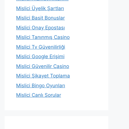
Mislici Üyelik Şartları
Mislici Basit Bonuslar
Mislici Onay Epostası
Mislici Tanınmış Casino
Mislici Tv Güvenilirliği
Mislici Google Erişimi
Mislici Güvenilir Casino
Mislici Şikayet Toplama
Mislici Bingo Oyunları
Mislici Canlı Sorular