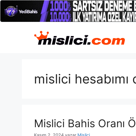
İçeriğe
atla
mislici hesabımı 
Mislici Bahis Oranı 
Kasım 2, 2024
yazar
Mislici