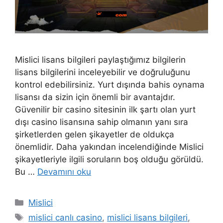
Mislici lisans bilgileri paylaştığımız bilgilerin
lisans bilgilerini inceleyebilir ve doğruluğunu
kontrol edebilirsiniz. Yurt dışında bahis oynama
lisansı da sizin için önemli bir avantajdır.
Güvenilir bir casino sitesinin ilk şartı olan yurt
dışı casino lisansına sahip olmanın yanı sıra
şirketlerden gelen şikayetler de oldukça
önemlidir. Daha yakından incelendiğinde Mislici
şikayetleriyle ilgili soruların boş olduğu görüldü.
Bu …
Devamını oku
Kategoriler
Mislici
Etiketler
mislici canlı casino
,
mislici lisans bilgileri
,