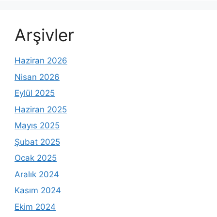
Arşivler
Haziran 2026
Nisan 2026
Eylül 2025
Haziran 2025
Mayıs 2025
Şubat 2025
Ocak 2025
Aralık 2024
Kasım 2024
Ekim 2024