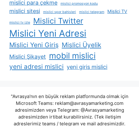
mislici para çekme
mislici promosyon kodu
mislici sitesi
Mislici TV
mislici spor bahisleri
mislici telegram
Mislici Twitter
mislici tv izle
Mislici Yeni Adresi
Mislici Yeni Giriş
Mislici Üyelik
mobil mislici
Mislici Şikayet
yeni adresi mislici
yeni giris mislici
"Avrasya'nın en büyük reklam platformunda olmak için
Microsoft Teams:
reklam@avrasyamarketing.com
adresimizden veya Telegram: @Avrasyamarketing
adresimizden irtibat kurabilirsiniz. (Tek iletişim
adreslerimiz teams / telegram ve mail adresimizdir.
Harici hiçbir iletişim adresimiz bulunmamaktadır.
Lütfen itibar etmeyiniz.) Türkiye yasalarına göre 7258