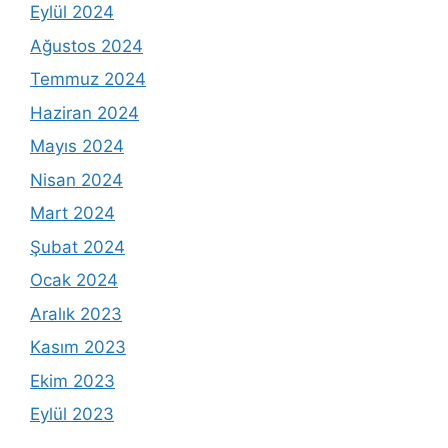
Eylül 2024
Ağustos 2024
Temmuz 2024
Haziran 2024
Mayıs 2024
Nisan 2024
Mart 2024
Şubat 2024
Ocak 2024
Aralık 2023
Kasım 2023
Ekim 2023
Eylül 2023