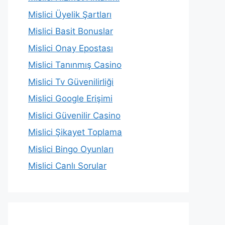
Mislici Üyelik Şartları
Mislici Basit Bonuslar
Mislici Onay Epostası
Mislici Tanınmış Casino
Mislici Tv Güvenilirliği
Mislici Google Erişimi
Mislici Güvenilir Casino
Mislici Şikayet Toplama
Mislici Bingo Oyunları
Mislici Canlı Sorular