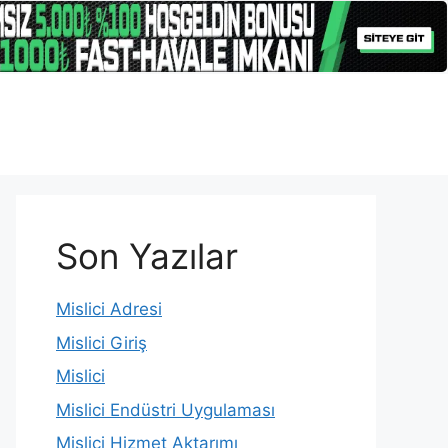
Son Yazılar
Mislici Adresi
Mislici Giriş
Mislici
Mislici Endüstri Uygulaması
Mislici Hizmet Aktarımı