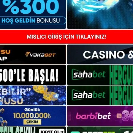
MISLICI GİRİŞ İÇİN TIKLAYINIZ!