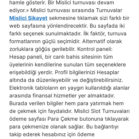
hamle gösterir. Bir Mislici turnuvası devam
ediyor.» Mislici turnuvası sırasında Turnuvalar
Mislici Şikayet
sekmesine tıklamak sizi farklı bir
web sayfasına yönlendirecektir. Bu sayfada iki
farklı seçenek sunulmaktadır. İlk faktör, turnuva
formatlarının güçlü seçimidir. Alternatif olarak
zorluklara göğüs gerilebilir. Kontrol paneli:
Hesap paneli, bir canlı bahis sitesinin tüm
üyelerinin kendilerine sunulan tüm seçeneklere
erişebildiği yerdir. Profil bilgilerinizi Hesaplar
altında da düzenleyebilir ve değiştirebilirsiniz.
Elektronik tabloların en yaygın kullanıldığı alanlar
arasında finansal hizmetler yer almaktadır.
Burada verilen bilgiler hem para yatırmak hem
de çekmek için faydalıdır. Mislici Slot Turnuvaları
ödeme sayfası Para Çekme butonuna tıklayarak
para çekmenize olanak sağlar. Bu bağlantıyı
takip ederek hesabınız için ödeme