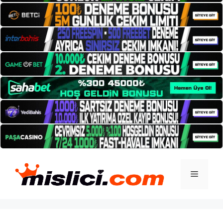
İçeriğe
atla
Menü