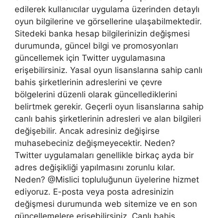
edilerek kullanıcılar uygulama üzerinden detaylı
oyun bilgilerine ve görsellerine ulaşabilmektedir.
Sitedeki banka hesap bilgilerinizin değişmesi
durumunda, güncel bilgi ve promosyonları
güncellemek için Twitter uygulamasına
erişebilirsiniz. Yasal oyun lisanslarına sahip canlı
bahis şirketlerinin adreslerini ve çevre
bölgelerini düzenli olarak güncellediklerini
belirtmek gerekir. Geçerli oyun lisanslarına sahip
canlı bahis şirketlerinin adresleri ve alan bilgileri
değişebilir. Ancak adresiniz değişirse
muhasebeciniz değişmeyecektir. Neden?
Twitter uygulamaları genellikle birkaç ayda bir
adres değişikliği yapılmasını zorunlu kılar.
Neden? @Mislici topluluğunun üyelerine hizmet
ediyoruz. E-posta veya posta adresinizin
değişmesi durumunda web sitemize ve en son
güncellemelere erişebilirsiniz. Canlı bahis