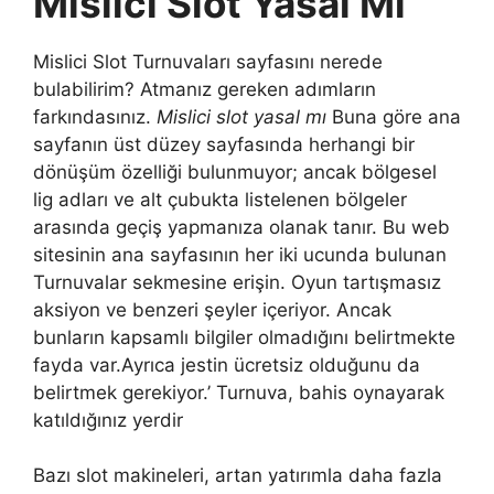
Mislici Slot Yasal Mı
Mislici Slot Turnuvaları sayfasını nerede
bulabilirim? Atmanız gereken adımların
farkındasınız.
Mislici slot yasal mı
Buna göre ana
sayfanın üst düzey sayfasında herhangi bir
dönüşüm özelliği bulunmuyor; ancak bölgesel
lig adları ve alt çubukta listelenen bölgeler
arasında geçiş yapmanıza olanak tanır. Bu web
sitesinin ana sayfasının her iki ucunda bulunan
Turnuvalar sekmesine erişin. Oyun tartışmasız
aksiyon ve benzeri şeyler içeriyor. Ancak
bunların kapsamlı bilgiler olmadığını belirtmekte
fayda var.Ayrıca jestin ücretsiz olduğunu da
belirtmek gerekiyor.’ Turnuva, bahis oynayarak
katıldığınız yerdir
Bazı slot makineleri, artan yatırımla daha fazla