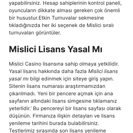
yapabilirsiniz. Hesap sahiplerinin kontrol paneli,
oyuncuların dikkate alması gereken çok önemli
bir husustur.Etkin Turnuvalar sekmesine
tıkladığınızda her iki seçenek de Mislici sıralı
turnuvaları görüntüler.
Mislici Lisans Yasal Mı
Mislici Casino lisansına sahip olmaya yetkilidir.
Yasal lisans hakkında daha fazla
Mislici lisans
yasal mı
bilgi edinmek için siteye giriş yapın.
Sitenin lisans numarası araştırmamızdan
çıkarılmadı. Yeni bir pencere açmak için ana
sayfanın altındaki lisans simgesine tıklamanız
yeterlidir.’ Bu pencereyi bir lisans sayfası olarak
düşünün. Firmanıza ilişkin detayları ve lisans
yenileme tarihini burada bulabilirsiniz.
Testlerimiz sırasında son lisans yenileme