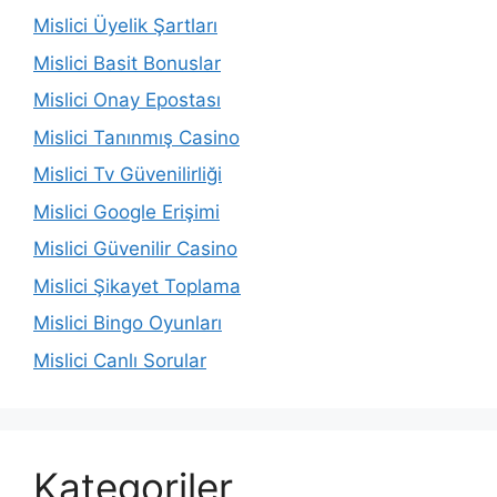
Mislici Üyelik Şartları
Mislici Basit Bonuslar
Mislici Onay Epostası
Mislici Tanınmış Casino
Mislici Tv Güvenilirliği
Mislici Google Erişimi
Mislici Güvenilir Casino
Mislici Şikayet Toplama
Mislici Bingo Oyunları
Mislici Canlı Sorular
Kategoriler