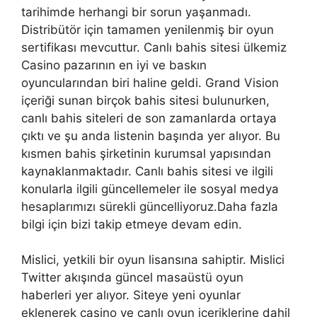
tarihimde herhangi bir sorun yaşanmadı.
Distribütör için tamamen yenilenmiş bir oyun
sertifikası mevcuttur. Canlı bahis sitesi ülkemiz
Casino pazarının en iyi ve baskın
oyuncularından biri haline geldi. Grand Vision
içeriği sunan birçok bahis sitesi bulunurken,
canlı bahis siteleri de son zamanlarda ortaya
çıktı ve şu anda listenin başında yer alıyor. Bu
kısmen bahis şirketinin kurumsal yapısından
kaynaklanmaktadır. Canlı bahis sitesi ve ilgili
konularla ilgili güncellemeler ile sosyal medya
hesaplarımızı sürekli güncelliyoruz.Daha fazla
bilgi için bizi takip etmeye devam edin.
Mislici, yetkili bir oyun lisansına sahiptir. Mislici
Twitter akışında güncel masaüstü oyun
haberleri yer alıyor. Siteye yeni oyunlar
eklenerek casino ve canlı oyun içeriklerine dahil