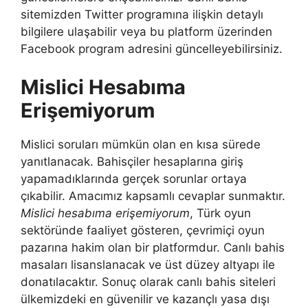
sitemizden Twitter programına ilişkin detaylı
bilgilere ulaşabilir veya bu platform üzerinden
Facebook program adresini güncelleyebilirsiniz.
Mislici Hesabıma
Erişemiyorum
Mislici soruları mümkün olan en kısa sürede
yanıtlanacak. Bahisçiler hesaplarına giriş
yapamadıklarında gerçek sorunlar ortaya
çıkabilir. Amacımız kapsamlı cevaplar sunmaktır.
Mislici hesabıma erişemiyorum
, Türk oyun
sektöründe faaliyet gösteren, çevrimiçi oyun
pazarına hakim olan bir platformdur. Canlı bahis
masaları lisanslanacak ve üst düzey altyapı ile
donatılacaktır. Sonuç olarak canlı bahis siteleri
ülkemizdeki en güvenilir ve kazançlı yasa dışı