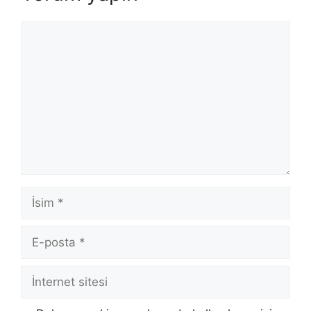
Yorum
İsim
E-
posta
İnternet
sitesi