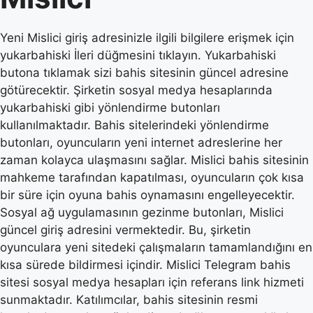
Yeni Mislici giriş adresinizle ilgili bilgilere erişmek için
yukarbahiski İleri düğmesini tıklayın. Yukarbahiski
butona tıklamak sizi bahis sitesinin güncel adresine
götürecektir. Şirketin sosyal medya hesaplarında
yukarbahiski gibi yönlendirme butonları
kullanılmaktadır. Bahis sitelerindeki yönlendirme
butonları, oyuncuların yeni internet adreslerine her
zaman kolayca ulaşmasını sağlar. Mislici bahis sitesinin
mahkeme tarafından kapatılması, oyuncuların çok kısa
bir süre için oyuna bahis oynamasını engelleyecektir.
Sosyal ağ uygulamasının gezinme butonları, Mislici
güncel giriş adresini vermektedir. Bu, şirketin
oyunculara yeni sitedeki çalışmaların tamamlandığını en
kısa sürede bildirmesi içindir. Mislici Telegram bahis
sitesi sosyal medya hesapları için referans link hizmeti
sunmaktadır. Katılımcılar, bahis sitesinin resmi