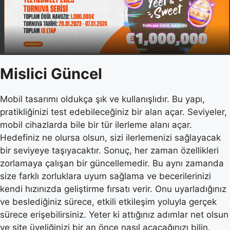
Mislici Güncel
Mobil tasarımı oldukça şık ve kullanışlıdır. Bu yapı,
pratikliğinizi test edebileceğiniz bir alan açar. Seviyeler,
mobil cihazlarda bile bir tür ilerleme alanı açar.
Hedefiniz ne olursa olsun, sizi ilerlemenizi sağlayacak
bir seviyeye taşıyacaktır. Sonuç, her zaman özellikleri
zorlamaya çalışan bir güncellemedir. Bu aynı zamanda
size farklı zorluklara uyum sağlama ve becerilerinizi
kendi hızınızda geliştirme fırsatı verir. Onu uyarladığınız
ve beslediğiniz sürece, etkili etkileşim yoluyla gerçek
sürece erişebilirsiniz. Yeter ki attığınız adımlar net olsun
ve site üyeliğinizi bir an önce nasıl açacağınızı bilin.