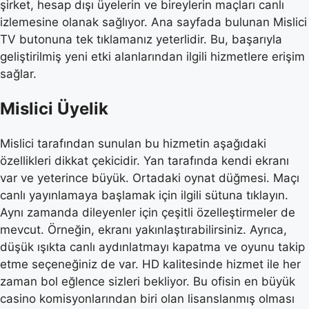
şirket, hesap dışı üyelerin ve bireylerin maçları canlı
izlemesine olanak sağlıyor. Ana sayfada bulunan Mislici
TV butonuna tek tıklamanız yeterlidir. Bu, başarıyla
geliştirilmiş yeni etki alanlarından ilgili hizmetlere erişim
sağlar.
Mislici Üyelik
Mislici tarafından sunulan bu hizmetin aşağıdaki
özellikleri dikkat çekicidir. Yan tarafında kendi ekranı
var ve yeterince büyük. Ortadaki oynat düğmesi. Maçı
canlı yayınlamaya başlamak için ilgili sütuna tıklayın.
Aynı zamanda dileyenler için çeşitli özelleştirmeler de
mevcut. Örneğin, ekranı yakınlaştırabilirsiniz. Ayrıca,
düşük ışıkta canlı aydınlatmayı kapatma ve oyunu takip
etme seçeneğiniz de var. HD kalitesinde hizmet ile her
zaman bol eğlence sizleri bekliyor. Bu ofisin en büyük
casino komisyonlarından biri olan lisanslanmış olması