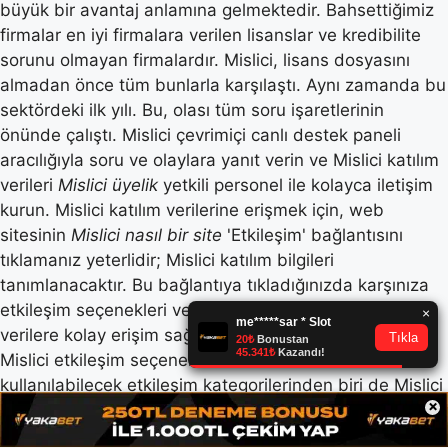
büyük bir avantaj anlamına gelmektedir. Bahsettiğimiz
firmalar en iyi firmalara verilen lisanslar ve kredibilite
sorunu olmayan firmalardır. Mislici, lisans dosyasını
almadan önce tüm bunlarla karşılaştı. Aynı zamanda bu
sektördeki ilk yılı. Bu, olası tüm soru işaretlerinin
önünde çalıştı. Mislici çevrimiçi canlı destek paneli
aracılığıyla soru ve olaylara yanıt verin ve Mislici katılım
verileri
Mislici üyelik
yetkili personel ile kolayca iletişim
kurun. Mislici katılım verilerine erişmek için, web
sitesinin
Mislici nasıl bir site
'Etkileşim' bağlantısını
tıklamanız yeterlidir; Mislici katılım bilgileri
tanımlanacaktır. Bu bağlantıya tıkladığınızda karşınıza
etkileşim seçenekleri ve Mislici e-posta adresi gibi
verilere kolay erişim sağlayan yeni bir sayfa çıkacaktır.
Mislici etkileşim seçeneklerinde aktif olarak
kullanılabilecek etkileşim kategorilerinden biri de Mislici
×
e-posta adresidir. E-posta adresinize e-posta
göndererek veya Mislici web sitesini kullanarak,