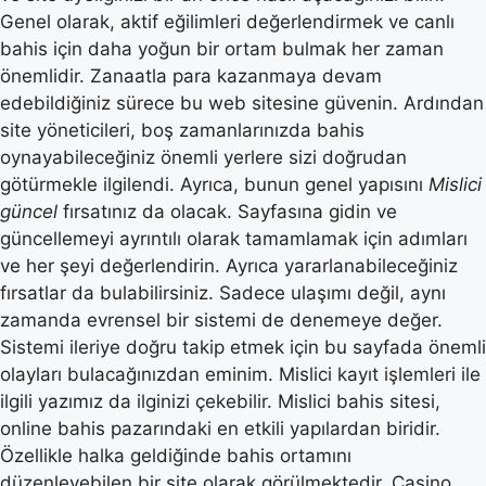
Genel olarak, aktif eğilimleri değerlendirmek ve canlı
bahis için daha yoğun bir ortam bulmak her zaman
önemlidir. Zanaatla para kazanmaya devam
edebildiğiniz sürece bu web sitesine güvenin. Ardından
site yöneticileri, boş zamanlarınızda bahis
oynayabileceğiniz önemli yerlere sizi doğrudan
götürmekle ilgilendi. Ayrıca, bunun genel yapısını
Mislici
güncel
fırsatınız da olacak. Sayfasına gidin ve
güncellemeyi ayrıntılı olarak tamamlamak için adımları
ve her şeyi değerlendirin. Ayrıca yararlanabileceğiniz
fırsatlar da bulabilirsiniz. Sadece ulaşımı değil, aynı
zamanda evrensel bir sistemi de denemeye değer.
Sistemi ileriye doğru takip etmek için bu sayfada önemli
olayları bulacağınızdan eminim. Mislici kayıt işlemleri ile
ilgili yazımız da ilginizi çekebilir. Mislici bahis sitesi,
online bahis pazarındaki en etkili yapılardan biridir.
Özellikle halka geldiğinde bahis ortamını
düzenleyebilen bir site olarak görülmektedir. Casino