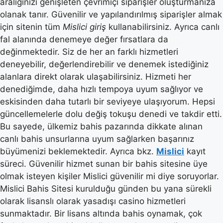
aralığınızı genişleten çevrimiçi siparişler oluşturmanıza
olanak tanır. Güvenilir ve yapılandırılmış siparişler almak
için sitenin tüm
Mislici giriş
kullanabilirsiniz. Ayrıca canlı
fal alanında denemeye değer fırsatlara da
değinmektedir. Siz de her an farklı hizmetleri
deneyebilir, değerlendirebilir ve denemek istediğiniz
alanlara direkt olarak ulaşabilirsiniz. Hizmeti her
denediğimde, daha hızlı tempoya uyum sağlıyor ve
eskisinden daha tutarlı bir seviyeye ulaşıyorum. Hepsi
güncellemelerle dolu değiş tokuşu denedi ve takdir etti.
Bu sayede, ülkemiz bahis pazarında dikkate alınan
canlı bahis unsurlarına uyum sağlarken başarınız
büyümenizi beklemektedir. Ayrıca bkz.
Mislici
kayıt
süreci. Güvenilir hizmet sunan bir bahis sitesine üye
olmak isteyen kişiler Mislici güvenilir mi diye soruyorlar.
Mislici Bahis Sitesi kurulduğu günden bu yana sürekli
olarak lisanslı olarak yasadışı casino hizmetleri
sunmaktadır. Bir lisans altında bahis oynamak, çok