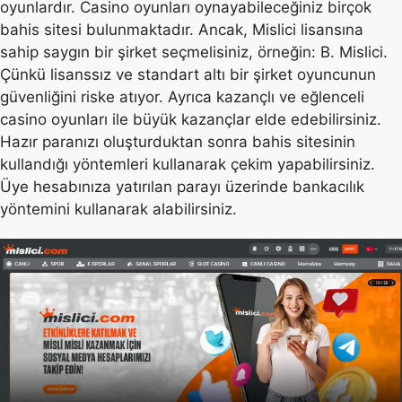
oyunlardır. Casino oyunları oynayabileceğiniz birçok
bahis sitesi bulunmaktadır. Ancak, Mislici lisansına
sahip saygın bir şirket seçmelisiniz, örneğin: B. Mislici.
Çünkü lisanssız ve standart altı bir şirket oyuncunun
güvenliğini riske atıyor. Ayrıca kazançlı ve eğlenceli
casino oyunları ile büyük kazançlar elde edebilirsiniz.
Hazır paranızı oluşturduktan sonra bahis sitesinin
kullandığı yöntemleri kullanarak çekim yapabilirsiniz.
Üye hesabınıza yatırılan parayı üzerinde bankacılık
yöntemini kullanarak alabilirsiniz.