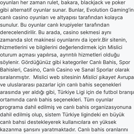
oyunları her zaman rulet, bakara, blackjack ve poker
gibi alternatif oyunlar sunar. Bunlar, Evolution Gaming'in
canlı casino oyunları ve altyapısı tarafından kolayca
sunulur. Bu oyunlar canlı krupiyeler tarafından
derecelendirilir. Bu arada, casino sekmesi aynı
zamanda slot makinesi oyunlarını da içerir.Bir sitenin,
hizmetlerini ve bilgilerini değerlendirmek için Mislici
oturum açması yapılırsa, ayrıntılı hizmetleri olduğu
söylenir. Gördüğünüz gibi kategoriler Canlı Bahis, Spor
Bahisleri, Casino, Canlı Casino ve Sanal Sporlar olarak
sıralanmıştır. Mislici web sitesinin
Mislici şikayet
Avrupa
ve uluslararası pazarlar için canlı bahis seçenekleri
arasında yer aldığı gibi, Türkiye Ligi için de futbol branşı
ortamında canlı bahis seçenekleri. Tüm oyunlar
programa dahil edilmiş ve canlı bahis organizasyonuna
dahil edilmiş olup, sistem Türkiye ligindeki en büyük
canlı bahsi destekleyerek kullanıcılara en yüksek
kazanma şansını yaratmaktadır. Canlı bahis oranlarını